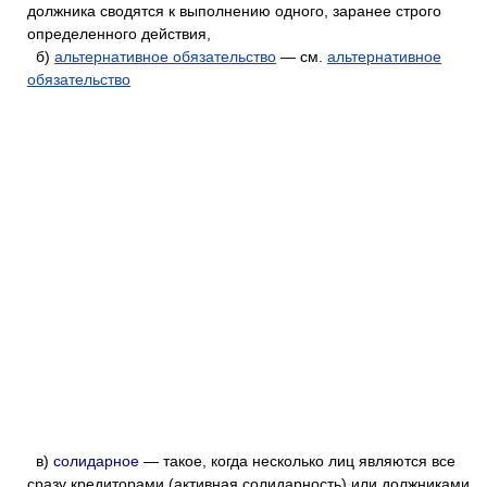
должника сводятся к выполнению одного, заранее строго
определенного действия,
б)
альтернативное обязательство
— см.
альтернативное
обязательство
в)
солидарное
— такое, когда несколько лиц являются все
сразу кредиторами (активная солидарность) или должниками