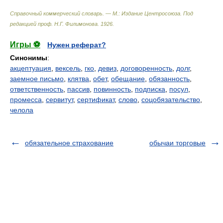
Справочный коммерческий словарь. — М.: Издание Центросоюза
.
Под
редакцией проф. Н.Г. Филимонова
.
1926
.
Игры ⚽
Нужен реферат?
Синонимы
:
акцептуация
,
вексель
,
гко
,
девиз
,
договоренность
,
долг
,
заемное письмо
,
клятва
,
обет
,
обещание
,
обязанность
,
ответственность
,
пассив
,
повинность
,
подписка
,
посул
,
промесса
,
сервитут
,
сертификат
,
слово
,
соцобязательство
,
челола
обязательное страхование
обычаи торговые